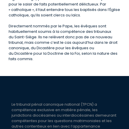
pour le saisir de faits potentiellement délictueux. Par
« catholique », il faut entendre tous les baptisés dans l’Église
catholique, qu’ils soient clercs ou laïcs.
Directement nommés par le Pape, les évêques sont
habituellement soumis à la compétence des tribunaux
du Saint-Siège. Ils ne relèvent donc pas de ce nouveau
tribunal, mais comme c’est le cas aujourd’hui dans le droit
canonique, du Dicastère pour les évêques ou
du Dicastère pour la Doctrine de la Foi, selon la nature des
faits commis.
Le tribunal pénal canonique national (TPCN) a
compétence exclusive en matière pénale, les
juridictions diocésaines ou interdiocésaines demeurant
compétentes pour les questions matrimoniales et les
autres contentieux en lien avec l’appartenance