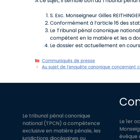
À ce sujet, il semble bon au Tribunal pénal
S. Exc. Monseigneur Gilles REITHINGER
Conformément à l’article 16 des statu
Le Tribunal pénal canonique nation
compétent en la matière et les a don
Le dossier est actuellement en cou
Catégories
Communiqués de presse
Au sujet de l’enquête canonique concernant
Co
Le tribunal pénal canonique
Le 1er o
national (TPCN) a compétence
Monseign
exclusive en matière pénale, les
évêque a
juridictions diocésaines ou