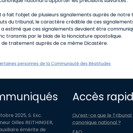
 canonique national d’apporter les précisions suivantes :
 a fait l’objet de plusieurs signalements auprès de notre t
ts du tribunal, le caractère crédible de ces signalements 
al a estimé que ces signalements devaient être communi
c transmis par le biais de la Nonciature apostolique.
rs de traitement auprès de ce même Dicastère.
 certaines personnes de la Communauté des Béatitudes
mmuniqués
Accès rapi
ctobre 2025, S. Exc.
Qu’est-ce que le Tribunal
eur Gilles REITHINGER,
canonique national ?
uxiliaire émérite de
FAQ