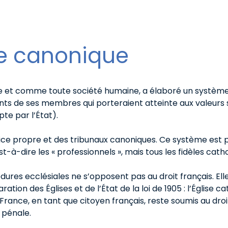
le canonique
e et comme toute société humaine, a élaboré un système 
ts de ses membres qui porteraient atteinte aux valeurs s
te par l’État).
tice propre et des tribunaux canoniques. Ce système est plu
st-à-dire les « professionnels », mais tous les fidèles catho
res ecclésiales ne s’opposent pas au droit français. Elles
aration des Églises et de l’État de la loi de 1905 : l’Église
France, en tant que citoyen français, reste soumis au droit
 pénale.