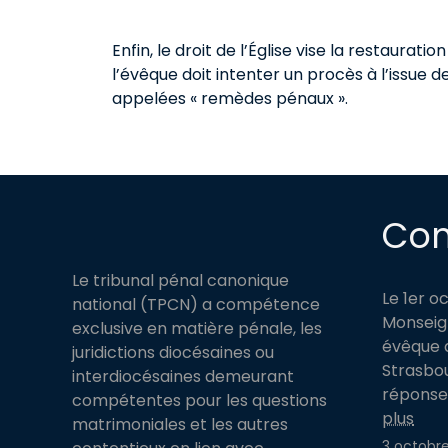
Enfin, le droit de l’Église vise la restaurat
l’évêque doit intenter un procès à l’issue 
appelées « remèdes pénaux ».
Co
Le tribunal pénal canonique
Le 1er o
national (TPCN) a compétence
Monseign
exclusive en matière pénale, les
évêque a
juridictions diocésaines ou
Strasbou
interdiocésaines demeurant
réponse 
compétentes pour les questions
plus
matrimoniales et les autres
3 octobr