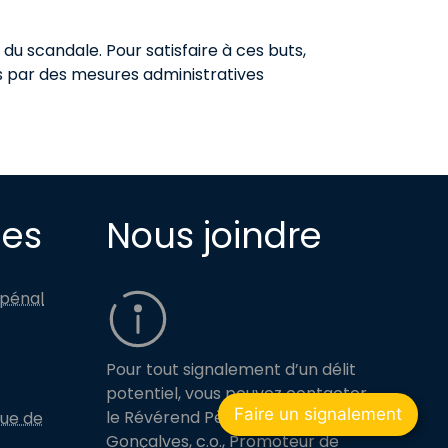
 du scandale. Pour satisfaire à ces buts,
nts par des mesures administratives
des
Nous joindre
 pénal
Pour tout signalement d’un délit
potentiel, vous pouvez contacter
Faire un signalement
le Révérend Père Bruno
que de
Gonçalves, c.o., Promoteur de