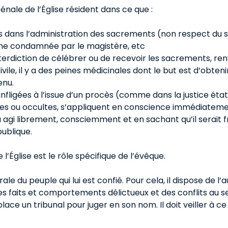
pénale de l’Église résident dans ce que :
lits dans l’administration des sacrements (non respect du 
ne condamnée par le magistère, etc
nterdiction de célébrer ou de recevoir les sacrements, renvo
vile, il y a des peines médicinales dont le but est d’obt
enu.
 infligées à l’issue d’un procès (comme dans la justice ét
aves ou occultes, s’appliquent en conscience immédiatement
r a agi librement, consciemment et en sachant qu’il serait
publique.
 l’Église est le rôle spécifique de l’évêque.
 du peuple qui lui est confié. Pour cela, il dispose de l’au
es faits et comportements délictueux et des conflits au se
ace un tribunal pour juger en son nom. Il doit veiller à ce 