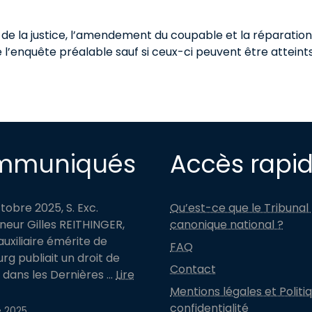
ion de la justice, l’amendement du coupable et la réparation
de l’enquête préalable sauf si ceux-ci peuvent être attei
mmuniqués
Accès rapi
ctobre 2025, S. Exc.
Qu’est-ce que le Tribunal
eur Gilles REITHINGER,
canonique national ?
uxiliaire émérite de
FAQ
rg publiait un droit de
Contact
dans les Dernières ...
Lire
Mentions légales et Politi
confidentialité
e 2025